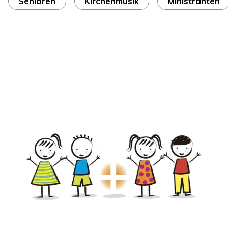
Senioren
Kirchenmusik
Ministranten