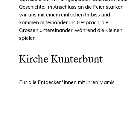
Geschichte. Im Anschluss an die Feier stärken
wir uns mit einem einfachen Imbiss und
kommen miteinander ins Gespräch, die
Grossen untereinander, während die Kleinen
spielen.
Kirche Kunterbunt
Für alle Entdecker*innen mit ihren Mamis,
Papis, Omis, Opas, ….die Kirche ganz anders
nämlich frech und wild und wundervoll
erleben möchten! Wir treffen uns ca. achtmal
im Jahr. Geniessen die Zeit zusammen, staunen
über Neues, sind kreativ, aktiv, hören zu. Kirche
Kunterbunt ist eine charmant chaotische